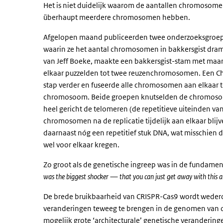
Het is niet duidelijk waarom de aantallen chromosom
überhaupt meerdere chromosomen hebben.
Afgelopen maand publiceerden twee onderzoeksgroepe
waarin ze het aantal chromosomen in bakkersgist dram
van Jeff Boeke, maakte een bakkersgist-stam met ma
elkaar puzzelden tot twee reuzenchromosomen. Een Ch
stap verder en fuseerde alle chromosomen aan elkaar t
chromosoom. Beide groepen knutselden de chromosom
heel gericht de telomeren (de repetitieve uiteinden 
chromosomen na de replicatie tijdelijk aan elkaar bli
daarnaast nóg een repetitief stuk DNA, wat misschien d
wel voor elkaar kregen.
Zo groot als de genetische ingreep was in de fundament
was the biggest shocker — that you can just get away with this a
De brede bruikbaarheid van CRISPR-Cas9 wordt wederom 
veranderingen teweeg te brengen in de genomen van o
mogelijk grote ‘architecturale’ genetische verandering