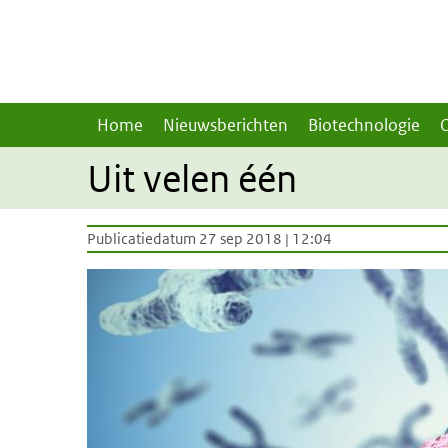
Overslaan en naar de inhoud gaan
Direct naar de hoofdnavigatie
Home
Nieuwsberichten
Biotechnologie
Uit velen één
Publicatiedatum 27 sep 2018 | 12:04