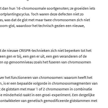
fit dan hun 16-chromosomale soortgenoten; ze groeiden iets
tplantingscyclus. Toch waren deze defecten niet zo
as, was dat de gist met maar twee chromosomen zich niet
oom-gist, waardoor het technisch gezien een nieuwe,
t de nieuwe CRISPR-technieken zich niet beperken tot het
n gen er bij, een gen er uit, een gen veranderen of de
epen op genoomniveau zoals het fuseren van chromosomen
n over het functioneren van chromosomen: waarom heeft het
, is er een bepaalde volgorde in chromosoomsegmenten van
t de giststam met maar 1 of 2 chromosomen in combinatie
e minderheid raakt in een groei-experiment. Een dergelijke
et ontwikkelen van genetisch gemodificeerde giststammen met