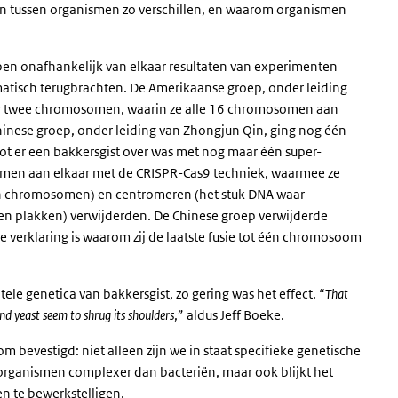
en tussen organismen zo verschillen, en waarom organismen
n onafhankelijk van elkaar resultaten van experimenten
atisch terugbrachten. De Amerikaanse groep, onder leiding
ar twee chromosomen, waarin ze alle 16 chromosomen aan
inese groep, onder leiding van Zhongjun Qin, ging nog één
ot er een bakkersgist over was met nog maar één super-
en aan elkaar met de CRISPR-Cas9 techniek, waarmee ze
van chromosomen) en centromeren (het stuk DNA waar
jven plakken) verwijderden. De Chinese groep verwijderde
e verklaring is waarom zij de laatste fusie tot één chromosoom
ele genetica van bakkersgist, zo gering was het effect.
“
That
nd yeast seem to shrug its shoulders
,” aldus Jeff Boeke.
bevestigd: niet alleen zijn we in staat specifieke genetische
rganismen complexer dan bacteriën, maar ook blijkt het
en te bewerkstelligen.