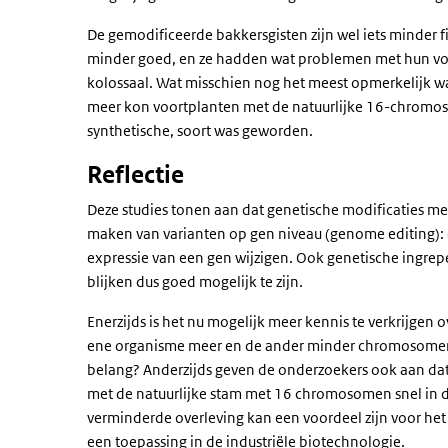
De gemodificeerde bakkersgisten zijn wel iets minder 
minder goed, en ze hadden wat problemen met hun voor
kolossaal. Wat misschien nog het meest opmerkelijk w
meer kon voortplanten met de natuurlijke 16-chromos
synthetische, soort was geworden.
Reflectie
Deze studies tonen aan dat genetische modificaties me
maken van varianten op gen niveau (genome editing): ee
expressie van een gen wijzigen. Ook genetische ingr
blijken dus goed mogelijk te zijn.
Enerzijds is het nu mogelijk meer kennis te verkrijge
ene organisme meer en de ander minder chromosomen
belang? Anderzijds geven de onderzoekers ook aan da
met de natuurlijke stam met 16 chromosomen snel in d
verminderde overleving kan een voordeel zijn voor h
een toepassing in de industriële biotechnologie.