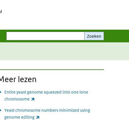
id
Zoeken
Zoeken
Meer lezen
Entire yeast genome squeezed into one lone
(externe link)
chromosome
Yeast chromosome numbers minimized using
(externe link)
genome editing