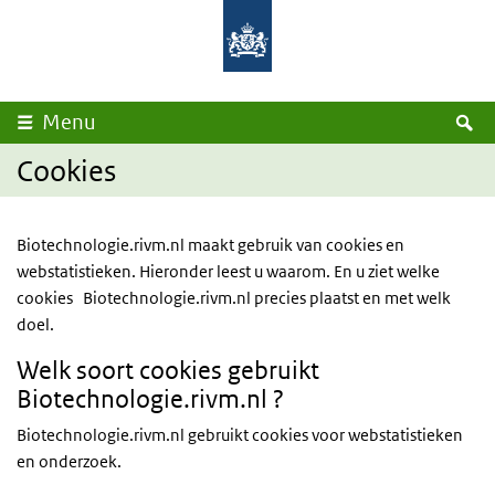
Overslaan en naar de inhoud gaan
Direct naar de hoofdnavigatie
Rijksinstituut
Ministerie
voor
van
Volksgezondheid
Volksgezondheid,
en
Welzijn
Milieu
en
Sport
Z
Menu
Cookies
Biotechnologie.rivm.nl maakt gebruik van cookies en
webstatistieken. Hieronder leest u waarom. En u ziet welke
cookies Biotechnologie.rivm.nl precies plaatst en met welk
doel.
Welk soort cookies gebruikt
Biotechnologie.rivm.nl ?
Biotechnologie.rivm.nl gebruikt cookies voor webstatistieken
en onderzoek.