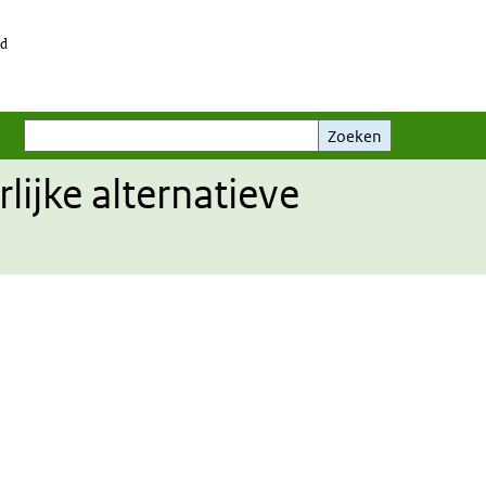
id
Zoeken
Zoeken
ijke alternatieve