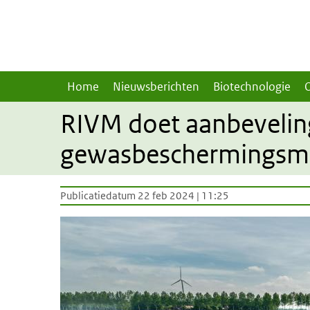
Overslaan en naar de inhoud gaan
Direct naar de hoofdnavigatie
Home
Nieuwsberichten
Biotechnologie
RIVM doet aanbeveling
gewasbeschermingsm
Publicatiedatum 22 feb 2024 | 11:25