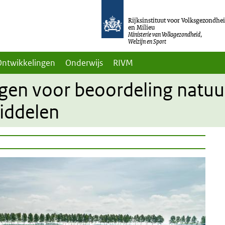
Rijksinstituut voor Volksgezondhe
en Milieu
Ministerie van Volksgezondheid,
Welzijn en Sport
Ontwikkelingen
Onderwijs
RIVM
en voor beoordeling natuurl
iddelen