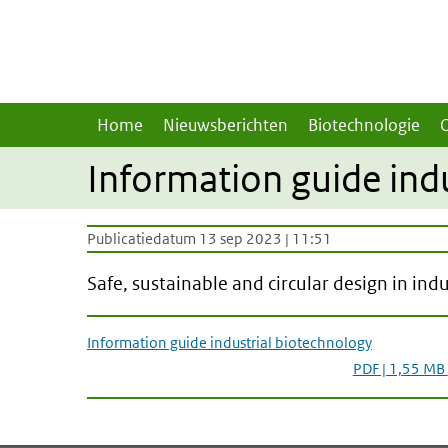
Overslaan en naar de inhoud gaan
Direct naar de hoofdnavigatie
Home
Nieuwsberichten
Biotechnologie
Information guide ind
Publicatiedatum 13 sep 2023 | 11:51
Safe, sustainable and circular design in in
Information guide industrial biotechnology
PDF | 1,55 MB