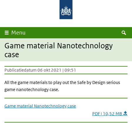
Overslaan en naar de inhoud gaan
Direct naar de hoofdnavigatie
Rijksinstituut
Ministerie
voor
van
Volksgezondheid
Volksgezondheid,
en
Welzijn
Milieu
en
Sport
Z
Menu
Game material Nanotechnology
case
Publicatiedatum 06 okt 2021 | 09:51
All the game materials to play out the Safe by Design serious
game nanotechnology case.
Game material Nanotechnology case
PDF | 10,52 MB