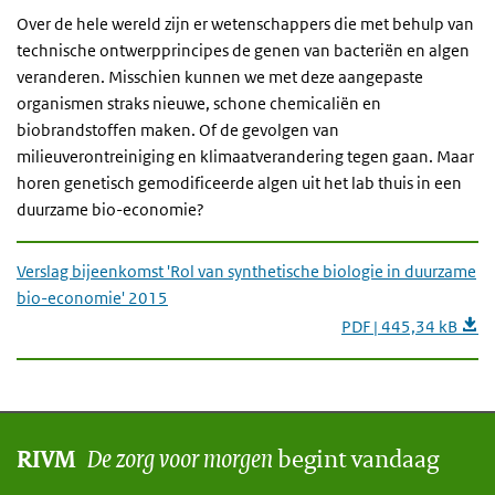
Over de hele wereld zijn er wetenschappers die met behulp van
technische ontwerpprincipes de genen van bacteriën en algen
veranderen. Misschien kunnen we met deze aangepaste
organismen straks nieuwe, schone chemicaliën en
biobrandstoffen maken. Of de gevolgen van
milieuverontreiniging en klimaatverandering tegen gaan. Maar
horen genetisch gemodificeerde algen uit het lab thuis in een
duurzame bio-economie?
Verslag bijeenkomst 'Rol van synthetische biologie in duurzame
bio-economie' 2015
PDF | 445,34 kB
De zorg voor morgen
begint vandaag
RIVM