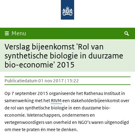
Overslaan en naar de inhoud gaan
Direct naar de hoofdnavigatie
Rijksinstituut
Ministerie
voor
van
Volksgezondheid
Volksgezondheid,
en
Welzijn
Milieu
en
Sport
Z
Menu
Verslag bijeenkomst 'Rol van
synthetische biologie in duurzame
bio-economie' 2015
Publicatiedatum 01 nov 2017 | 15:22
Op 7 september 2015 organiseerde het Rathenau Instituut in
samenwerking met het
RIVM
een stakeholderbijeenkomst over
de rol van synthetische biologie in een duurzame bio-
economie. Wetenschappers, ondernemers en
vertegenwoordigers van overheid en NGO’s waren uitgenodigd
om mee te praten én mee te denken.